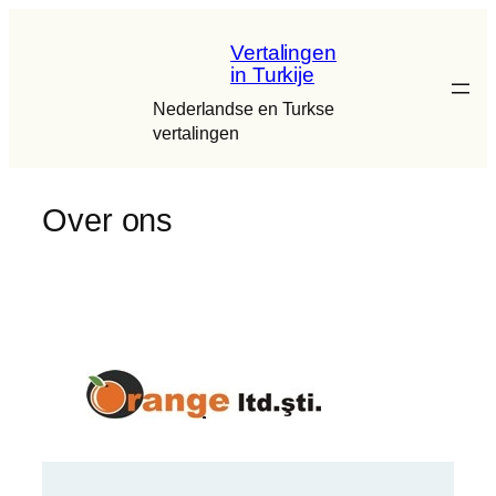
Ga
naar
Vertalingen
in Turkije
de
inhoud
Nederlandse en Turkse
vertalingen
Over ons